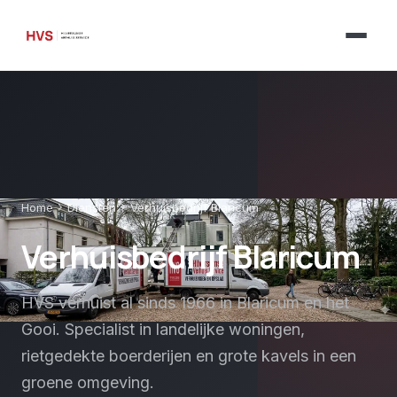
chevron_right
chevron_right
Home
Diensten
Verhuisbedrijf Blaricum
Verhuisbedrijf Blaricum
HVS verhuist al sinds 1966 in Blaricum en het
Gooi. Specialist in landelijke woningen,
rietgedekte boerderijen en grote kavels in een
groene omgeving.