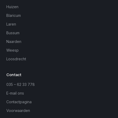
Huizen
Blaricum
Laren
Bussum
Naarden
Weesp
Loosdrecht
Margreet
close
Online
Contact
035 – 62 33 778
E-mail ons
Contactpagina
Voorwaarden