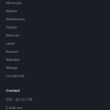
Hilversum
Almere
Amstelveen
Huizen
Blaricum
Laren
Bussum
Naarden
Weesp
Loosdrecht
Margreet
close
Online
Contact
035 – 62 33 778
E-mail ons