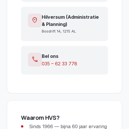
Hilversum (Administratie
location_on
& Planning)
Bosdrift 14, 1215 AL
Bel ons
call
035 – 62 33 778
Waarom HVS?
Sinds 1966 — bijna 60 jaar ervaring