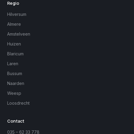
Regio
Hilversum
Almere
Amstelveen
Huizen
Blaricum
Laren
Bussum
Naarden
Weesp
Loosdrecht
Margreet
close
Online
Contact
035 – 62 33 778