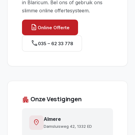
in Blaricum. Bel ons of gebruik ons
slimme online offertesysteem.
description
Online Offerte
call
035 – 62 33 778
Onze Vestigingen
apartment
Almere
location_on
Damsluisweg 42, 1332 ED