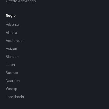
Offerte Aanvragen
Regio
Hilversum
Almere
Amstelveen
Huizen
Blaricum
Laren
Bussum
Naarden
Weesp
Loosdrecht
Margreet
close
Online