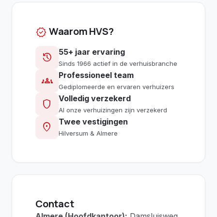
Waarom HVS?
verified
55+ jaar ervaring
history
Sinds 1966 actief in de verhuisbranche
Professioneel team
groups
Gediplomeerde en ervaren verhuizers
Volledig verzekerd
shield
Al onze verhuizingen zijn verzekerd
Twee vestigingen
location_on
Hilversum & Almere
Contact
Almere (Hoofdkantoor):
Damsluisweg