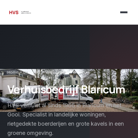
chevron_right
chevron_right
Home
Diensten
Verhuisbedrijf Blaricum
Verhuisbedrijf Blaricum
HVS verhuist al sinds 1966 in Blaricum en het
Gooi. Specialist in landelijke woningen,
rietgedekte boerderijen en grote kavels in een
groene omgeving.