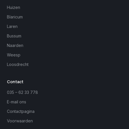
Huizen
Blaricum
Laren
Bussum
Naarden
Weesp
Loosdrecht
Margreet
close
Online
Contact
035 – 62 33 778
E-mail ons
Contactpagina
Voorwaarden