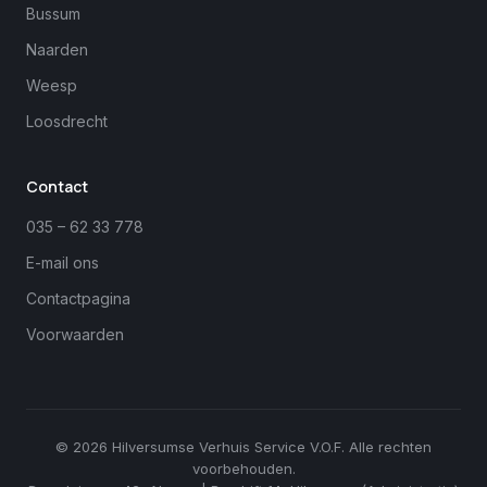
Bussum
Naarden
Weesp
Loosdrecht
Margreet
close
Online
Contact
035 – 62 33 778
E-mail ons
Contactpagina
Voorwaarden
© 2026 Hilversumse Verhuis Service V.O.F. Alle rechten
voorbehouden.