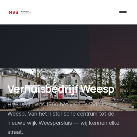
chevron_right
chevron_right
Home
Diensten
Verhuisbedrijf Weesp
Verhuisbedrijf Weesp
HVS is al sinds 1966 hét verhuisbedrijf voor
Weesp. Van het historische centrum tot de
nieuwe wijk Weespersluis — wij kennen elke
straat.