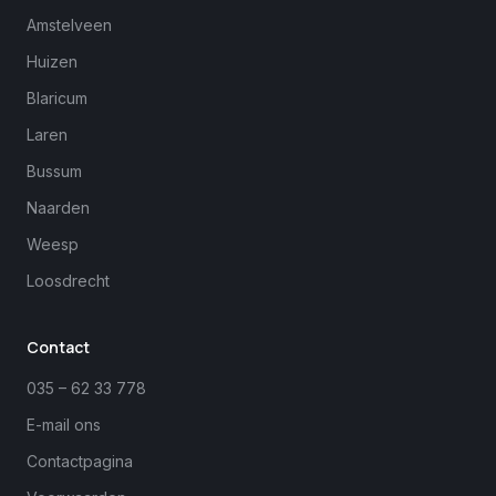
Amstelveen
Huizen
Blaricum
Laren
Bussum
Naarden
Weesp
Loosdrecht
Margreet
close
Online
Contact
035 – 62 33 778
E-mail ons
Contactpagina