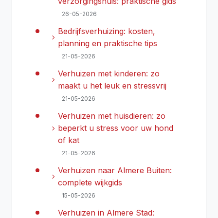
verzorgingshuis: praktische gids
26-05-2026
Bedrijfsverhuizing: kosten,
chevron_right
planning en praktische tips
21-05-2026
Verhuizen met kinderen: zo
chevron_right
maakt u het leuk en stressvrij
21-05-2026
Verhuizen met huisdieren: zo
chevron_right
beperkt u stress voor uw hond
of kat
21-05-2026
Verhuizen naar Almere Buiten:
chevron_right
complete wijkgids
15-05-2026
Verhuizen in Almere Stad: