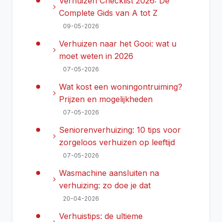
Verhuizen Checklist 2026: De
chevron_right
Complete Gids van A tot Z
09-05-2026
Verhuizen naar het Gooi: wat u
chevron_right
moet weten in 2026
07-05-2026
Wat kost een woningontruiming?
chevron_right
Prijzen en mogelijkheden
07-05-2026
Seniorenverhuizing: 10 tips voor
chevron_right
zorgeloos verhuizen op leeftijd
07-05-2026
Wasmachine aansluiten na
chevron_right
verhuizing: zo doe je dat
20-04-2026
Verhuistips: de ultieme