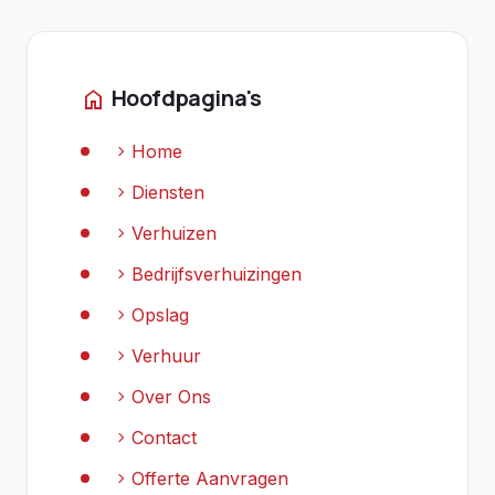
Hoofdpagina's
home
chevron_right
Home
chevron_right
Diensten
chevron_right
Verhuizen
chevron_right
Bedrijfsverhuizingen
chevron_right
Opslag
chevron_right
Verhuur
chevron_right
Over Ons
chevron_right
Contact
chevron_right
Offerte Aanvragen