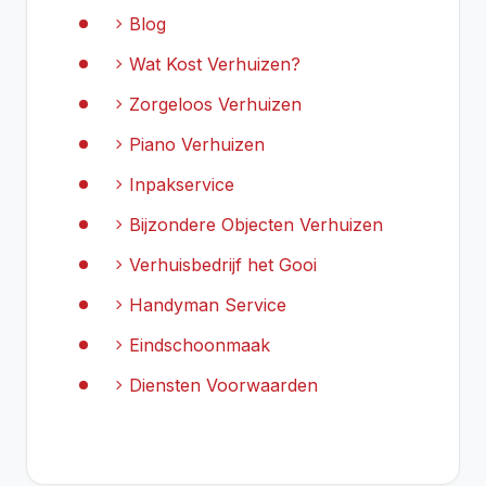
chevron_right
Blog
chevron_right
Wat Kost Verhuizen?
chevron_right
Zorgeloos Verhuizen
chevron_right
Piano Verhuizen
chevron_right
Inpakservice
chevron_right
Bijzondere Objecten Verhuizen
chevron_right
Verhuisbedrijf het Gooi
chevron_right
Handyman Service
chevron_right
Eindschoonmaak
chevron_right
Diensten Voorwaarden