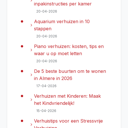
chevron_right
inpakinstructies per kamer
20-04-2026
Aquarium verhuizen in 10
chevron_right
stappen
20-04-2026
Piano verhuizen: kosten, tips en
chevron_right
waar u op moet letten
20-04-2026
De 5 beste buurten om te wonen
chevron_right
in Almere in 2026
17-04-2026
Verhuizen met Kinderen: Maak
chevron_right
het Kindvriendelijk!
15-04-2026
Verhuistips voor een Stressvrije
chevron_right