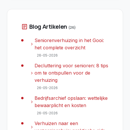
Blog Artikelen
article
(26)
Seniorenverhuizing in het Gooi:
chevron_right
het complete overzicht
26-05-2026
Decluttering voor senioren: 8 tips
chevron_right
om te ontspullen voor de
verhuizing
26-05-2026
Bedrijfsarchief opslaan: wettelijke
chevron_right
bewaarplicht en kosten
26-05-2026
Verhuizen naar een
chevron_right