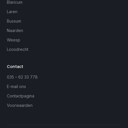
Blaricum
Laren
Bussum
Naarden
Weesp
Loosdrecht
Margreet
close
Online
Contact
035 – 62 33 778
E-mail ons
Contactpagina
Voorwaarden