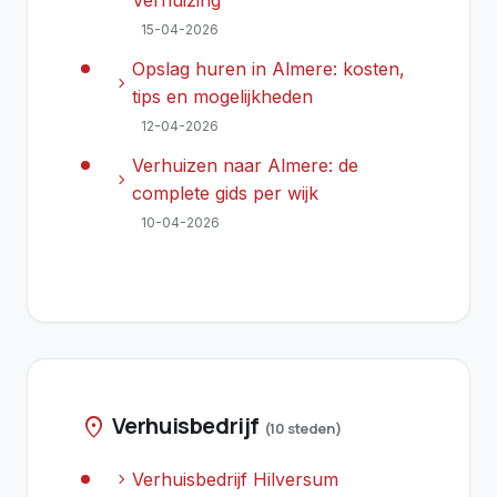
Verhuizing
15-04-2026
Opslag huren in Almere: kosten,
chevron_right
tips en mogelijkheden
12-04-2026
Verhuizen naar Almere: de
chevron_right
complete gids per wijk
10-04-2026
Verhuisbedrijf
location_on
(10 steden)
chevron_right
Verhuisbedrijf Hilversum