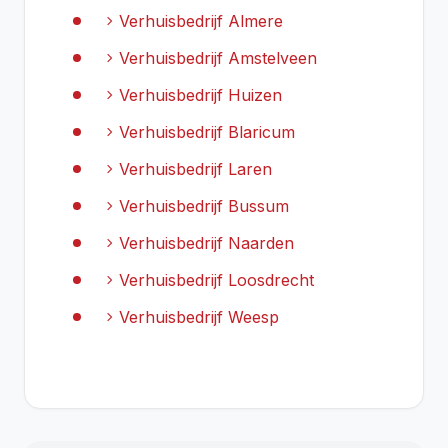
chevron_right
Verhuisbedrijf Almere
chevron_right
Verhuisbedrijf Amstelveen
chevron_right
Verhuisbedrijf Huizen
chevron_right
Verhuisbedrijf Blaricum
chevron_right
Verhuisbedrijf Laren
chevron_right
Verhuisbedrijf Bussum
chevron_right
Verhuisbedrijf Naarden
chevron_right
Verhuisbedrijf Loosdrecht
chevron_right
Verhuisbedrijf Weesp