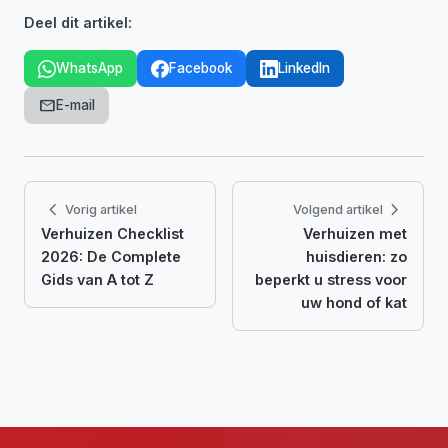
Deel dit artikel:
WhatsApp
Facebook
LinkedIn
mail
E-mail
chevron_left
chevron_right
Vorig artikel
Volgend artikel
Verhuizen Checklist
Verhuizen met
2026: De Complete
huisdieren: zo
Gids van A tot Z
beperkt u stress voor
uw hond of kat