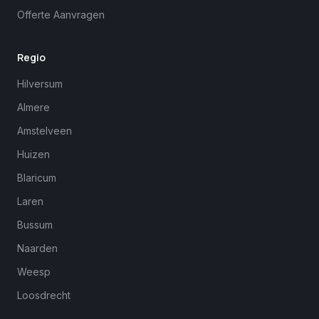
Offerte Aanvragen
Regio
Hilversum
Almere
Amstelveen
Huizen
Blaricum
Laren
Bussum
Naarden
Weesp
Loosdrecht
Margreet
close
Online