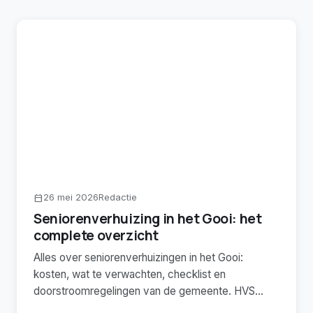
26 mei 2026
Redactie
calendar_today
Seniorenverhuizing in het Gooi: het
complete overzicht
Alles over seniorenverhuizingen in het Gooi:
kosten, wat te verwachten, checklist en
doorstroomregelingen van de gemeente. HVS
ontzorgt sinds 1966.