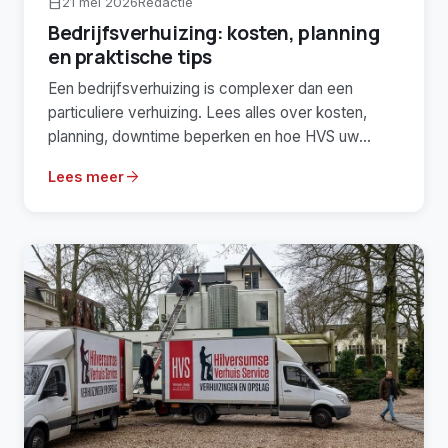
21 mei 2026
Redactie
calendar_today
Bedrijfsverhuizing: kosten, planning
en praktische tips
Een bedrijfsverhuizing is complexer dan een
particuliere verhuizing. Lees alles over kosten,
planning, downtime beperken en hoe HVS uw
kantoor- of bedrijfsverhuizing aanpakt.
arrow_forward
Lees meer