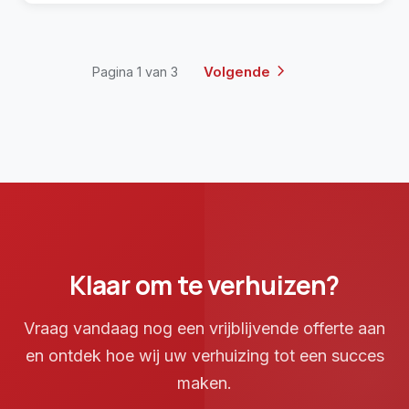
chevron_right
Volgende
Pagina 1 van 3
Klaar om te verhuizen?
Vraag vandaag nog een vrijblijvende offerte aan
en ontdek hoe wij uw verhuizing tot een succes
maken.