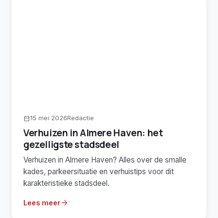
15 mei 2026
Redactie
calendar_today
Verhuizen in Almere Haven: het
gezelligste stadsdeel
Verhuizen in Almere Haven? Alles over de smalle
kades, parkeersituatie en verhuistips voor dit
karakteristieke stadsdeel.
arrow_forward
Lees meer