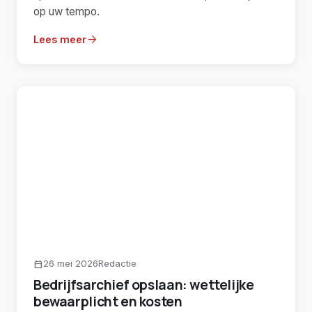
op uw tempo.
arrow_forward
Lees meer
26 mei 2026
Redactie
calendar_today
Bedrijfsarchief opslaan: wettelijke
bewaarplicht en kosten