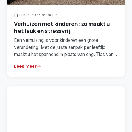
21 mei 2026
Redactie
calendar_today
Verhuizen met kinderen: zo maakt u
het leuk en stressvrij
Een verhuizing is voor kinderen een grote
verandering. Met de juiste aanpak per leeftijd
maakt u het spannend in plaats van eng. Tips van
HVS.
arrow_forward
Lees meer