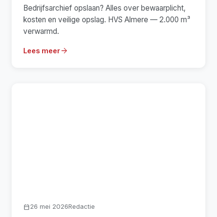
Bedrijfsarchief opslaan? Alles over bewaarplicht,
kosten en veilige opslag. HVS Almere — 2.000 m³
verwarmd.
arrow_forward
Lees meer
26 mei 2026
Redactie
calendar_today