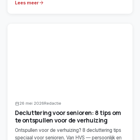
arrow_forward
Lees meer
26 mei 2026
Redactie
calendar_today
Decluttering voor senioren: 8 tips om
te ontspullen voor de verhuizing
Ontspullen voor de verhuizing? 8 decluttering tips
speciaal voor senioren. Van HVS — persoonlijk en