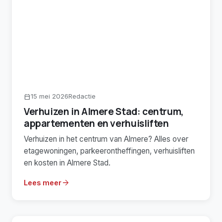
15 mei 2026
Redactie
calendar_today
Verhuizen in Almere Stad: centrum,
appartementen en verhuisliften
Verhuizen in het centrum van Almere? Alles over
etagewoningen, parkeerontheffingen, verhuisliften
en kosten in Almere Stad.
arrow_forward
Lees meer