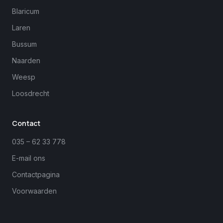
Blaricum
Laren
Bussum
Naarden
Weesp
Loosdrecht
Margreet
close
Online
Contact
035 – 62 33 778
E-mail ons
Contactpagina
Voorwaarden