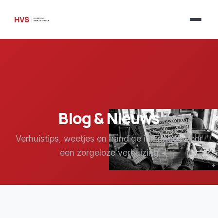
Blog & Nieuws
Verhuistips, weetjes en handige informatie voor
een zorgeloze verhuizing