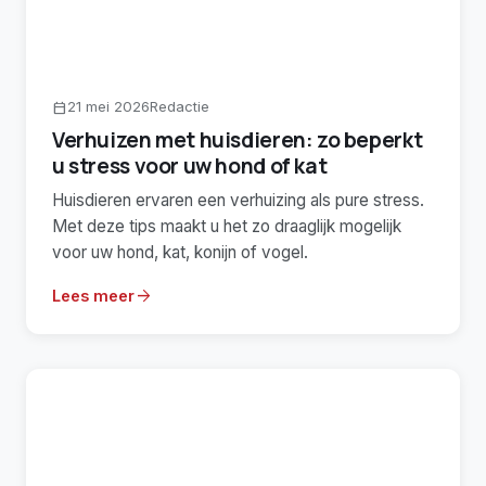
21 mei 2026
Redactie
calendar_today
Verhuizen met huisdieren: zo beperkt
u stress voor uw hond of kat
Huisdieren ervaren een verhuizing als pure stress.
Met deze tips maakt u het zo draaglijk mogelijk
voor uw hond, kat, konijn of vogel.
arrow_forward
Lees meer