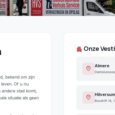
n
Onze Vest
apartment
Almere
location_on
Damsluisweg
d, bekend om zijn
e leven. Of u nu
n andere stad komt,
Hilversum
location_on
le situatie als geen
Bosdrift 14, 