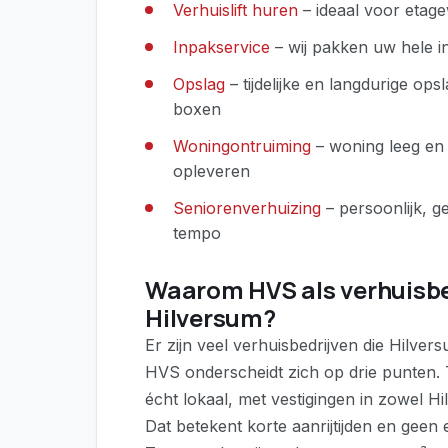
Verhuislift huren
– ideaal voor etag
Inpakservice
– wij pakken uw hele i
Opslag
– tijdelijke en langdurige op
boxen
Woningontruiming
– woning leeg e
opleveren
Seniorenverhuizing
– persoonlijk, g
tempo
Waarom HVS als verhuisbed
Hilversum?
Er zijn veel verhuisbedrijven die Hilve
HVS onderscheidt zich op drie punten. Te
écht lokaal, met vestigingen in zowel H
Dat betekent korte aanrijtijden en geen 