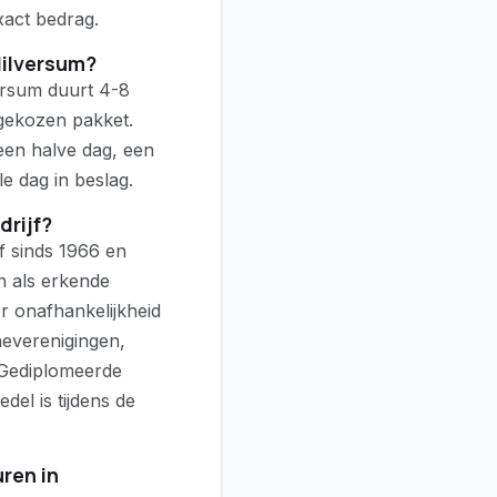
xact bedrag.
Hilversum?
ersum duurt 4-8
 gekozen pakket.
een halve dag, een
e dag in beslag.
drijf?
ef sinds 1966 en
n als erkende
r onafhankelijkheid
heverenigingen,
 Gediplomeerde
del is tijdens de
uren in