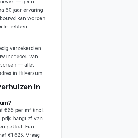
arieven — geen
na 60 jaar ervaring
gebouwd kan worden
oi te hebben
ledig verzekerd en
uw inboedel. Van
tscreen — alles
dres in Hilversum.
verhuizen in
sum?
f €65 per m³ (incl.
prijs hangt af van
en pakket. Een
naf €1.625. Vraag