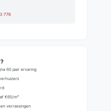
33 778
?
jna 60 jaar ervaring
verhuizers
erd
naf €65/m³
geen verrassingen