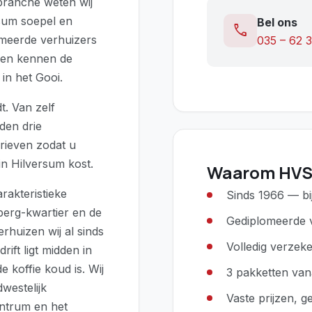
sbranche weten wij
rsum soepel en
Bel ons
call
omeerde verhuizers
035 – 62 
 en kennen de
in het Gooi.
t. Van zelf
den drie
rieven zodat u
in Hilversum kost.
Waarom HVS
rakteristieke
Sinds 1966 — bi
berg-kwartier en de
Gediplomeerde 
huizen wij al sinds
Volledig verzek
ift ligt midden in
e koffie koud is. Wij
3 pakketten va
westelijk
Vaste prijzen, 
entrum en het