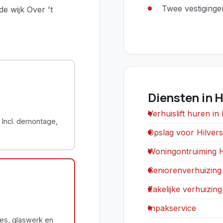
Twee vestigingen
e wijk Over 't
Diensten in 
Verhuislift huren in
. Incl. demontage,
Opslag voor Hilver
Woningontruiming 
Seniorenverhuizing
Zakelijke verhuizin
Inpakservice
ies, glaswerk en