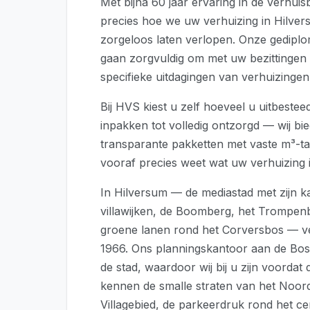
Met bijna 60 jaar ervaring in de verhui
precies hoe we uw verhuizing in Hilve
zorgeloos laten verlopen. Onze gedipl
gaan zorgvuldig om met uw bezittingen
specifieke uitdagingen van verhuizingen 
Bij HVS kiest u zelf hoeveel u uitbesteed
inpakken tot volledig ontzorgd — wij bie
transparante pakketten met vaste m³-ta
vooraf precies weet wat uw verhuizing 
In Hilversum — de mediastad met zijn ka
villawijken, de Boomberg, het Trompen
groene lanen rond het Corversbos — ver
1966. Ons planningskantoor aan de Bosdr
de stad, waardoor wij bij u zijn voordat d
kennen de smalle straten van het Noord
Villagebied, de parkeerdruk rond het c