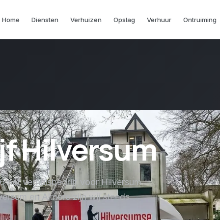
Home
Diensten
Verhuizen
Opslag
Verhuur
Ontruiming
jf Hilversum
66 hét verhuisbedrijf voor Hilversum
versum en Almere zijn wij steeds