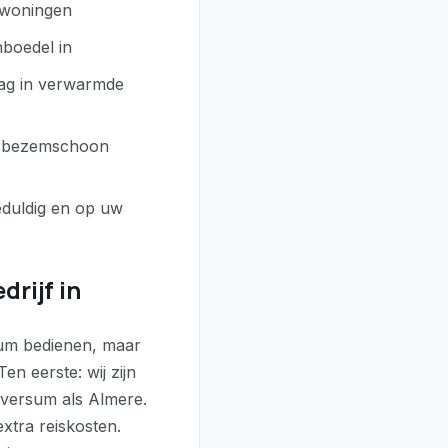
ewoningen
nboedel in
slag in verwarmde
n bezemschoon
eduldig en op uw
rijf in
rsum bedienen, maar
n eerste: wij zijn
ilversum als Almere.
extra reiskosten.