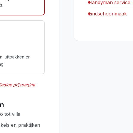
Handyman service
t.
Eindschoonmaak
n, uitpakken én
g.
ledige prijspagina
um
 tot villa
kels en praktijken