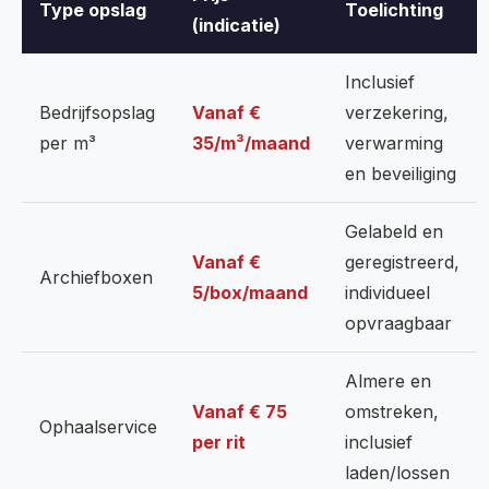
Type opslag
Toelichting
(indicatie)
Inclusief
Bedrijfsopslag
Vanaf €
verzekering,
per m³
35/m³/maand
verwarming
en beveiliging
Gelabeld en
Vanaf €
geregistreerd,
Archiefboxen
5/box/maand
individueel
opvraagbaar
Almere en
Vanaf € 75
omstreken,
Ophaalservice
per rit
inclusief
laden/lossen