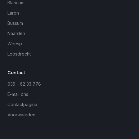
Blaricum
Laren
Bussum
Naarden
Weesp
Loosdrecht
Margreet
close
Online
Contact
035 – 62 33 778
E-mail ons
Contactpagina
Voorwaarden